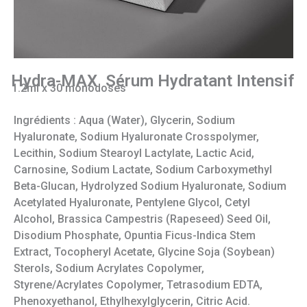
Hydra-MAX Sérum Hydratant Intensif
1.2ml x 30 monodoses
Ingrédients : Aqua (Water), Glycerin, Sodium
Hyaluronate, Sodium Hyaluronate Crosspolymer,
Lecithin, Sodium Stearoyl Lactylate, Lactic Acid,
Carnosine, Sodium Lactate, Sodium Carboxymethyl
Beta-Glucan, Hydrolyzed Sodium Hyaluronate, Sodium
Acetylated Hyaluronate, Pentylene Glycol, Cetyl
Alcohol, Brassica Campestris (Rapeseed) Seed Oil,
Disodium Phosphate, Opuntia Ficus-Indica Stem
Extract, Tocopheryl Acetate, Glycine Soja (Soybean)
Sterols, Sodium Acrylates Copolymer,
Styrene/Acrylates Copolymer, Tetrasodium EDTA,
Phenoxyethanol, Ethylhexylglycerin, Citric Acid.