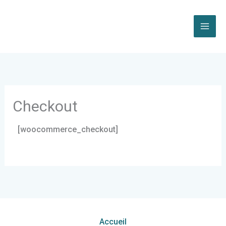
Aller
au
contenu
Checkout
[woocommerce_checkout]
Accueil